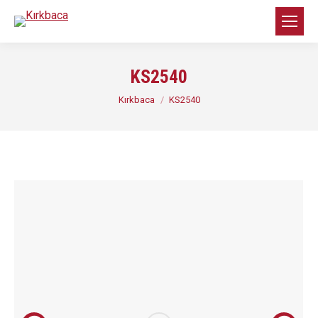
KS2540
You are here:
Kırkbaca
KS2540